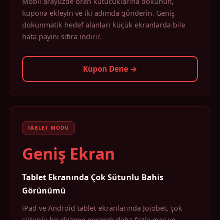
Mobil arayüzde oran kutucuklarına dokunun,
kupona ekleyin ve iki adımda gönderin. Geniş
dokunmatik hedef alanları küçük ekranlarda bile
hata payını sıfıra indirir.
Kupon Dene →
TABLET MODU
Geniş Ekran
Tablet Ekranında Çok Sütunlu Bahis
Görünümü
iPad ve Android tablet ekranlarında Jojobet, çok
sütunlu bir düzene geçerek daha fazla maç ve