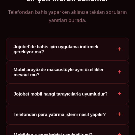
Telefondan bahis yaparken aklınıza takılan soruların
yanıtları burada.
Jojobet'de bahis için uygulama indirmek
gerekiyor mu?
Mobil arayüzde masaüstüyle aynı özellikler
mevcut mu?
Jojobet mobil hangi tarayıcılarla uyumludur?
Telefondan para yatırma işlemi nasıl yapılır?
Mobilden e-spor bahisi yapılabilir mi?