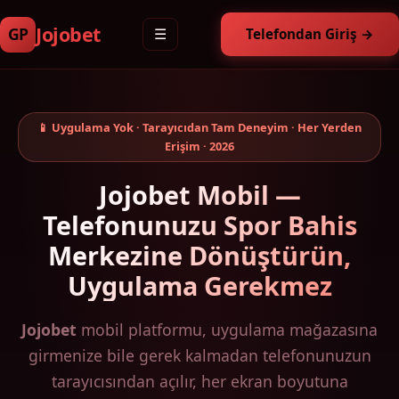
Jojobet
GP
Telefondan Giriş →
☰
📱 Uygulama Yok · Tarayıcıdan Tam Deneyim · Her Yerden
Erişim · 2026
Jojobet Mobil —
Telefonunuzu Spor Bahis
Merkezine Dönüştürün,
Uygulama Gerekmez
Jojobet
mobil platformu, uygulama mağazasına
girmenize bile gerek kalmadan telefonunuzun
tarayıcısından açılır, her ekran boyutuna