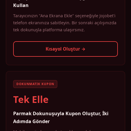
Kullan
Tarayıcınızın "Ana Ekrana Ekle" seçeneğiyle Jojobet'i
telefon ekranınıza sabitleyin. Bir sonraki açılışınızda
tek dokunuşla platforma ulaşırsınız.
Kısayol Oluştur →
DOKUNMATIK KUPON
Tek Elle
Parmak Dokunuşuyla Kupon Oluştur, İki
Adımda Gönder