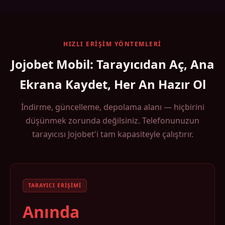
HIZLI ERIŞIM YÖNTEMLERI
Jojobet Mobil: Tarayıcıdan Aç, Ana
Ekrana Kaydet, Her An Hazır Ol
İndirme, güncelleme, depolama alanı — hiçbirini
düşünmek zorunda değilsiniz. Telefonunuzun
tarayıcısı Jojobet'i tam kapasiteyle çalıştırır.
TARAYICI ERİŞİMİ
Anında