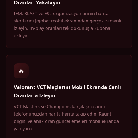
Oranları Yakalayın
IEM, BLAST ve ESL organizasyonlarının harita
skorlarını Jojobet mobil ekranından gerçek zamanlı
izleyin. In-play oranları tek dokunuşla kupona
ekleyin.
🔥
Valorant VCT Maçlarını Mobil Ekranda Canlı
Oranlarla İzleyin
VCT Masters ve Champions karşılaşmalarını
telefonunuzdan harita harita takip edin. Raunt
bilgisi ve anlık oran güncellemeleri mobil ekranda
yan yana.