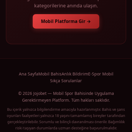
kategorilerine anında ulaşın.
Mobil Platforma Gir →
Ana Sayfa
Mobil Bahis
Anlık Bildirim
E-Spor Mobil
Sıkça Sorulanlar
© 2026 Jojobet — Mobil Spor Bahisinde Uygulama
Gerektirmeyen Platform. Tüm hakları saklıdır.
Bu içerik yalnızca bilgilendirme amacıyla hazırlanmıştır. Bahis ve şans
oyunları faaliyetleri yalnızca 18 yaşını tamamlamış bireyler tarafından
gerçekleştirilebilir. Sorumlu ve bilinçli davranılması önerilir. Bağımlılık
riski taşıyan durumlarda uzman desteğine başvurulmalıdır.