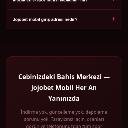
Jojobet mobil giriş adresi nedir?
Cebinizdeki Bahis Merkezi —
Jojobet Mobil Her An
Yanınızda
İndirme yok, güncelleme yok, depolama
sorunu yok. Tarayıcınızı açın, oranları
görün ve telefonunuzdan tüm spor