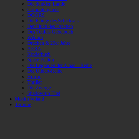
Die dunklen Lande
Computergames
DOORS
Die Klinge des Schicksals
Der Fluch des Drachen
Des Teufels Gebetbuch
Wédōra
Drachen & 20er Jahre
AERA
Kinderbuch
Space Fiction
Die Legenden der Albae – Reihe
Die Ulldart-Reihe
Horror
Thriller
Die Zwerge
Shadowrun-Titel
Maxim Voland
Termine