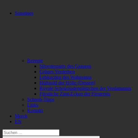
Sonstiges
Rezepte
Silvesterparty des Grauens
Grünes Verderben
Lebkuchen des Wahnsinns
Hüftgold der Hölle (Dessert)
Royale Schokoladenplätzchen der Verdammnis
Fürstliche Zimt-Ecken der Finsternis
Schreib-Tipps
Links
Kontakt
Merch
EN
Suchen
nach: