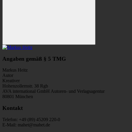
Suchen
Angaben gemäß § 5 TMG
Markus Heitz
Autor
Kreativer
Hohenzollernstr. 38 Rgb
AVA international GmbH Autoren- und Verlagsagentur
80801 München
Kontakt
Telefon: +49 (89) 45209 220-0
E-Mail: mahet@mahet.de