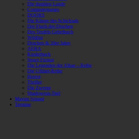
Die dunklen Lande
Computergames
DOORS
Die Klinge des Schicksals
Der Fluch des Drachen
Des Teufels Gebetbuch
Wédōra
Drachen & 20er Jahre
AERA
Kinderbuch
Space Fiction
Die Legenden der Albae – Reihe
Die Ulldart-Reihe
Horror
Thriller
Die Zwerge
Shadowrun-Titel
Maxim Voland
Termine