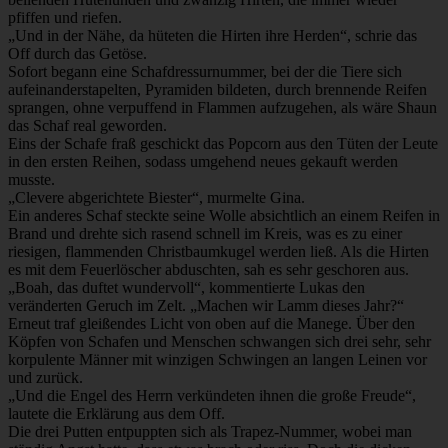
pfiffen und riefen.
„Und in der Nähe, da hüteten die Hirten ihre Herden“, schrie das
Off durch das Getöse.
Sofort begann eine Schafdressurnummer, bei der die Tiere sich
aufeinanderstapelten, Pyramiden bildeten, durch brennende Reifen
sprangen, ohne verpuffend in Flammen aufzugehen, als wäre Shaun
das Schaf real geworden.
Eins der Schafe fraß geschickt das Popcorn aus den Tüten der Leute
in den ersten Reihen, sodass umgehend neues gekauft werden
musste.
„Clevere abgerichtete Biester“, murmelte Gina.
Ein anderes Schaf steckte seine Wolle absichtlich an einem Reifen in
Brand und drehte sich rasend schnell im Kreis, was es zu einer
riesigen, flammenden Christbaumkugel werden ließ. Als die Hirten
es mit dem Feuerlöscher abduschten, sah es sehr geschoren aus.
„Boah, das duftet wundervoll“, kommentierte Lukas den
veränderten Geruch im Zelt. „Machen wir Lamm dieses Jahr?“
Erneut traf gleißendes Licht von oben auf die Manege. Über den
Köpfen von Schafen und Menschen schwangen sich drei sehr, sehr
korpulente Männer mit winzigen Schwingen an langen Leinen vor
und zurück.
„Und die Engel des Herrn verkündeten ihnen die große Freude“,
lautete die Erklärung aus dem Off.
Die drei Putten entpuppten sich als Trapez-Nummer, wobei man