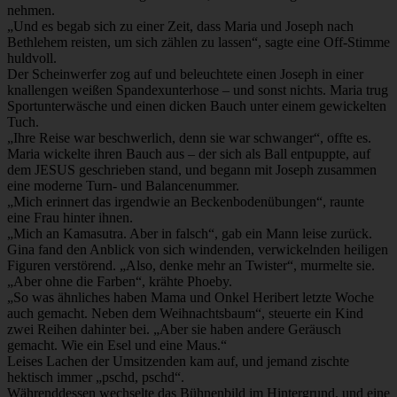
nehmen.
„Und es begab sich zu einer Zeit, dass Maria und Joseph nach
Bethlehem reisten, um sich zählen zu lassen“, sagte eine Off-Stimme
huldvoll.
Der Scheinwerfer zog auf und beleuchtete einen Joseph in einer
knallengen weißen Spandexunterhose – und sonst nichts. Maria trug
Sportunterwäsche und einen dicken Bauch unter einem gewickelten
Tuch.
„Ihre Reise war beschwerlich, denn sie war schwanger“, offte es.
Maria wickelte ihren Bauch aus – der sich als Ball entpuppte, auf
dem JESUS geschrieben stand, und begann mit Joseph zusammen
eine moderne Turn- und Balancenummer.
„Mich erinnert das irgendwie an Beckenbodenübungen“, raunte
eine Frau hinter ihnen.
„Mich an Kamasutra. Aber in falsch“, gab ein Mann leise zurück.
Gina fand den Anblick von sich windenden, verwickelnden heiligen
Figuren verstörend. „Also, denke mehr an Twister“, murmelte sie.
„Aber ohne die Farben“, krähte Phoeby.
„So was ähnliches haben Mama und Onkel Heribert letzte Woche
auch gemacht. Neben dem Weihnachtsbaum“, steuerte ein Kind
zwei Reihen dahinter bei. „Aber sie haben andere Geräusch
gemacht. Wie ein Esel und eine Maus.“
Leises Lachen der Umsitzenden kam auf, und jemand zischte
hektisch immer „pschd, pschd“.
Währenddessen wechselte das Bühnenbild im Hintergrund, und eine