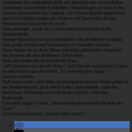
betrachtete das eingestürzte Zelt, aus dem auch die verzweifelten
Artistinnen und Artisten krabbelten. Heulend lagen sie sich in den
Armen, betrachteten das Unglück, die Clowns hupten unglücklich,
und verzweifelten wegen des Fiaskos und finanziellen Ruins.
Weihnachten war für sie im Arsch.
Gina überlegte, ob sie die Leute kurzerhand einladen sollte.
Nächstenliebe.
Fremde Menschen bei sich aufnehmen, wie die Bibel es empfahl.
Eine große Familie und Unbekannte zu Freunden machen.
Dann dachte sie an ihren Mann und seine glänzenden Augen bei
den Szenen mit dem Bethlehem Tittytwister.
Nein, die kamen ihr doch nicht ins Haus.
„Wir kümmern uns gut um Jesus“, rief Gina der aufgelösten Truppe
zu und winkte zum Abschied. „Er wird ein guter Junge.“
Und das stimmte.
Ball-Jesus wurde viele Jahre alt und landete stets zu Weihnachten in
der Familienkrippe, auch wenn Gatte Lukas betonte, ohne den
Bethlehem Tittytwister sei es nicht das Gleiche. Oder die
Rothaarige.
Und dann fragte er Gina: „Warum liegt denn da kein Stroh in der
Ecke?“
Und Gina antwortete: „Bescher dich selbst.“