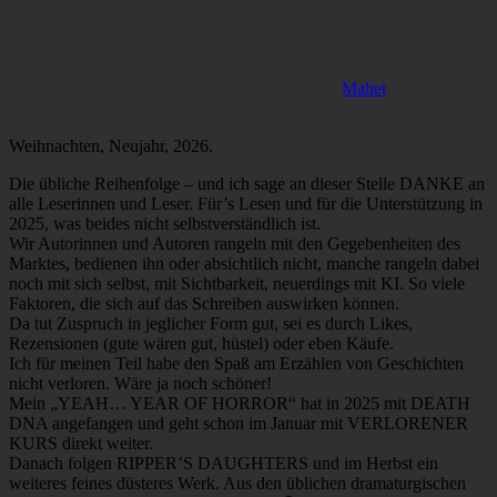
Mahet
Weihnachten, Neujahr, 2026.
Die übliche Reihenfolge – und ich sage an dieser Stelle DANKE an
alle Leserinnen und Leser. Für’s Lesen und für die Unterstützung in
2025, was beides nicht selbstverständlich ist.
Wir Autorinnen und Autoren rangeln mit den Gegebenheiten des
Marktes, bedienen ihn oder absichtlich nicht, manche rangeln dabei
noch mit sich selbst, mit Sichtbarkeit, neuerdings mit KI. So viele
Faktoren, die sich auf das Schreiben auswirken können.
Da tut Zuspruch in jeglicher Form gut, sei es durch Likes,
Rezensionen (gute wären gut, hüstel) oder eben Käufe.
Ich für meinen Teil habe den Spaß am Erzählen von Geschichten
nicht verloren. Wäre ja noch schöner!
Mein „YEAH… YEAR OF HORROR“ hat in 2025 mit DEATH
DNA angefangen und geht schon im Januar mit VERLORENER
KURS direkt weiter.
Danach folgen RIPPER’S DAUGHTERS und im Herbst ein
weiteres feines düsteres Werk. Aus den üblichen dramaturgischen