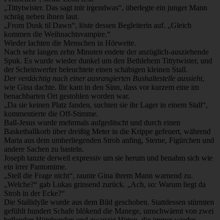
„Tittytwister. Das sagt mir irgendwas“, überlegte ein junger Mann
schräg neben ihnen laut.
„From Dusk til Dawn“, löste dessen Begleiterin auf. „Gleich
kommen die Weihnachtsvampire.“
Wieder lachten die Menschen in Hörweite.
Nach sehr langen zehn Minuten endete der anzüglich-ausziehende
Spuk. Es wurde wieder dunkel um den Bethlehem Tittytwister, und
der Scheinwerfer beleuchtete einen schäbigen kleinen Stall.
Der verdächtig nach einer ausrangierten Bushaltestelle aussieht
,
wie Gina dachte. Ihr kam in den Sinn, dass vor kurzem eine im
benachbarten Ort gestohlen worden war.
„Da sie keinen Platz fanden, suchten sie ihr Lager in einem Stall“,
kommentierte die Off-Stimme.
Ball-Jesus wurde mehrmals aufgeditscht und durch einen
Basketballkorb über dreißig Meter in die Krippe gefeuert, während
Maria aus dem umherliegenden Stroh anfing, Sterne, Figürchen und
andere Sachen zu basteln.
Joseph tanzte derweil expressiv um sie herum und benahm sich wie
ein irrer Pantomime.
„Stell die Frage nicht“, raunte Gina ihrem Mann warnend zu.
„Welche?“ gab Lukas grinsend zurück. „Ach, so: Warum liegt da
Stroh in der Ecke?“
Die Stallidylle wurde aus dem Bild geschoben. Stattdessen stürmten
gefühlt hundert Schafe blökend die Manege, umschwärmt von zwei
bellenden Hütehunden und zwanzig Hirten, die immer wieder