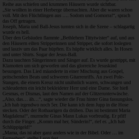
Reihe aus schiefen und krummen Häusern wurde sichtbar.
„Sie wollten in einer Herberge übernachten. Aber die waren schon
voll. Mit den Flüchtlingen aus …. Sodom und Gomorra!“, sprach
das Off getragen.
Joseph, Maria und Ball-Jesus turnten sich in die Szene – schlagartig
wurde es hell.
Über den Gebäuden flammte „Bethlehem Tittytwister“ auf, und aus
den Häusern eilten Stripperinnen und Stripper, die sofort loslegten
und lasziv um das Paar hüpften. Es hüpfte wirklich alles. In Hosen
und unter Shirts. Sogar der Jesus-Ball.
Dazu tauchten Sängerinnen und Sänger auf. Es wurde gestrippt, mit
Klamotten um sich geworfen und das glorreiche Jesuskind
besungen. Das Lied mäanderte in einer Mischung aus Gospel,
peitschenden Beats und schweren Gitarrenriffs. An zwei Pole-
Stangen, die einem Kreuz nicht unähnlich waren, schwangen und
schleuderten ein leicht bekleideter Herr und eine Dame. Sie hieß
Gesmas, er Dismas, laut den Namen auf der Glitzerunterwäsche.
„Also, das… äh…“, sagte wieder die Frau hinter Gina fassungslos.
„Ich hab irgendwo noch 5er. Die kann ich dem Jupp in die Hose
stecken. Oder der Rothaarigen da drüben. Das ist bestimmt Maria
Magdalena!“, murmelte Ginas Mann Lukas vorfreudig. Er pfiff
durch die Finger. „Komm mal her, Sünderin!“, rief er. „Ich hab
Schlüppigeld!“
„Mama, das ist aber ganz anders wie in der Bibel. Oder … im
Fernsehen“, stellte Leon fest.