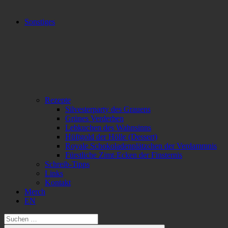
Sonstiges
Rezepte
Silvesterparty des Grauens
Grünes Verderben
Lebkuchen des Wahnsinns
Hüftgold der Hölle (Dessert)
Royale Schokoladenplätzchen der Verdammnis
Fürstliche Zimt-Ecken der Finsternis
Schreib-Tipps
Links
Kontakt
Merch
EN
Suchen
nach: