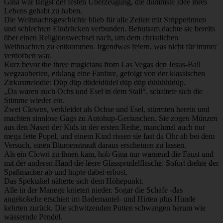
Gina war längst der festen Überzeugung, die dümmste Idee ihres
Lebens gehabt zu haben.
Die Weihnachtsgeschichte blieb für alle Zeiten mit Stripperinnen
und schlechten Eindrücken verbunden. Behutsam dachte sie bereits
über einen Religionswechsel nach, um dem christlichen
Weihnachten zu entkommen. Irgendwas feiern, was nicht für immer
verdorben war.
Kurz bevor the three magicians from Las Vegas den Jesus-Ball
wegzauberten, erklang eine Fanfare, gefolgt von der klassischen
Zirkusmelodie: Düp düp düdeldüdel düp düp düüüüüdüp.
„Da waren auch Ochs und Esel in dem Stall“, schaltete sich die
Stimme wieder ein.
Zwei Clowns, verkleidet als Ochse und Esel, stürmten herein und
machten sinnlose Gags zu Autohup-Geräuschen. Sie zogen Münzen
aus den Nasen der Kids in der ersten Reihe, manchmal auch nur
mega fette Popel, und einem Kind rissen sie fast da Ohr ab bei dem
Versuch, einen Blumenstrauß daraus erscheinen zu lassen.
Als ein Clown zu ihnen kam, hob Gina nur warnend die Faust und
mit der anderen Hand die leere Glassprudelflasche. Sofort drehte der
Spaßmacher ab und hupte dabei erbost.
Das Spektakel näherte sich dem Höhepunkt.
Alle in der Manege knieten nieder. Sogar die Schafe -das
angekokelte erschien im Bademantel- und Hirten plus Hunde
kehrten zurück. Die schwitzenden Putten schwangen herum wie
wässernde Pendel.