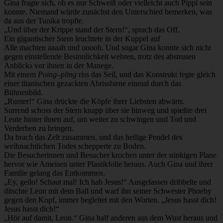
Gina fragte sich, ob es nur Schweiß oder vielleicht auch Pippi sein
konnte. Niemand würde zunächst den Unterschied bemerken, was
da aus der Tunika tropfte.
„Und über der Krippe stand der Stern!“, sprach das Off.
Ein gigantischer Stern leuchtete in der Kuppel auf
Alle machten aaaah und ooooh. Und sogar Gina konnte sich nicht
gegen einstellende Besinnlichkeit wehren, trotz des abstrusen
Anblicks vor ihnen in der Manege.
Mit einem
Poing
–
pling
riss das Seil, und das Konstrukt fegte gleich
einer titanischen gezackten Abrissbirne einmal durch das
Bühnenbild.
„Runter!“ Gina drückte die Köpfe ihrer Liebsten abwärts.
Surrend schoss der Stern knapp über sie hinweg und spießte drei
Leute hinter ihnen auf, um weiter zu schwingen und Tod und
Verderben zu bringen.
Da brach das Zelt zusammen, und das heilige Pendel des
weihnachtlichen Todes schepperte zu Boden.
Die Besucherinnen und Besucher krochen unter der stinkigen Plane
hervor wie Ameisen unter Plastikfolie heraus. Auch Gina und ihrer
Familie gelang das Entkommen.
„Ey, geilo! Schaut mal! Ich hab Jesus!“ Ausgelassen dribbelte und
ditschte Leon mit dem Ball und warf ihn seiner Schwester Phoeby
gegen den Kopf, immer begleitet mit den Worten. „Jesus hasst dich!
Jesus hasst dich!“
„Hör auf damit, Leon.“ Gina half anderen aus dem Wust heraus und