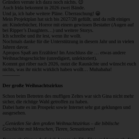
Gründen verrate ich dazu noch nichts. 😉
Auch Irida bekommt in 2026 zwei Bände.
Und ja, ich habe weitere Pläne. Überraschung! 😀
Mein Projektplan hat sich bis 2027/28 gefüllt, und da rollt einiges
an: Kinderbücher, Horror mit einem gewissen Bestatter (Augen auf
bei Ripper’s Daughters…) und weitere Storys.
Ich schreibe und ihr lest, wenn ihr wollt.
Nochmals danke für die Unterstützung in diesem Jahr und in vielen
Jahren davor.
Apropos Spaß am Erzählen! Im Anschluss die … etwas andere
Weihnachtsgeschichte (unredigiert, unlektoriert).
Kommt gut rüber nach 2026, nutzt die Raunächte und wünscht euch
nichts, was ihr nicht wirklich haben wollt… Muhahaha!
———–
Der große Weihnachtszirkus
Schon beim Betreten des muffigen Zeltes war sich Gina nicht mehr
sicher, die richtige Wahl getroffen zu haben.
Dabei hatte es im Prospekt sowie Internet sehr gut geklungen und
ausgesehen.
„Genießen Sie den großen Weihnachtszirkus – die biblische
Geschichte mit Menschen, Tieren, Sensationen!