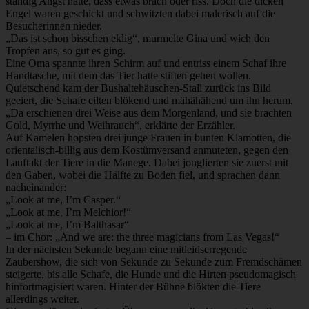
ständig Angst hatte, dass etwas brach oder riss. Doch die dicken
Engel waren geschickt und schwitzten dabei malerisch auf die
Besucherinnen nieder.
„Das ist schon bisschen eklig“, murmelte Gina und wich den
Tropfen aus, so gut es ging.
Eine Oma spannte ihren Schirm auf und entriss einem Schaf ihre
Handtasche, mit dem das Tier hatte stiften gehen wollen.
Quietschend kam der Bushaltehäuschen-Stall zurück ins Bild
geeiert, die Schafe eilten blökend und mähähähend um ihn herum.
„Da erschienen drei Weise aus dem Morgenland, und sie brachten
Gold, Myrrhe und Weihrauch“, erklärte der Erzähler.
Auf Kamelen hopsten drei junge Frauen in bunten Klamotten, die
orientalisch-billig aus dem Kostümversand anmuteten, gegen den
Lauftakt der Tiere in die Manege. Dabei jonglierten sie zuerst mit
den Gaben, wobei die Hälfte zu Boden fiel, und sprachen dann
nacheinander:
„Look at me, I’m Casper.“
„Look at me, I’m Melchior!“
„Look at me, I’m Balthasar“
– im Chor: „And we are: the three magicians from Las Vegas!“
In der nächsten Sekunde begann eine mitleidserregende
Zaubershow, die sich von Sekunde zu Sekunde zum Fremdschämen
steigerte, bis alle Schafe, die Hunde und die Hirten pseudomagisch
hinfortmagisiert waren. Hinter der Bühne blökten die Tiere
allerdings weiter.