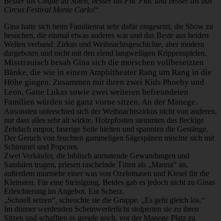
Besser als Cirque du Soleil, besser als Flic Flac und besser als das
Circus Festival Monte Carlo!
“
Gina hatte sich beim Familienrat sehr dafür eingesetzt, die Show zu
besuchen, die einmal etwas anderes war und das Beste aus beiden
Welten verband: Zirkus und Weihnachtsgeschichte, aber modern
dargeboten und nicht mit den elend langweiligen Krippenspielen.
Misstrauisch besah Gina sich die morschen vollbesetzten
Bänke, die wie in einem Amphitheater Rang um Rang in die
Höhe gingen. Zusammen mit ihren zwei Kids Phoeby und
Leon, Gatte Lukas sowie zwei weiteren befreundeten
Familien würden sie ganz vorne sitzen. An der Manege.
Ansonsten unterschied sich der Weihnachtszirkus nicht von anderen,
nur dass alles sehr alt wirkte. Holzpfosten stemmten das fleckige
Zeltdach empor, faserige Seile hielten und spannten die Gestänge.
Der Geruch von feuchten gammeligen Sägespänen mischte sich mit
Schimmel und Popcorn.
Zwei Verkäufer, die biblisch anmutende Gewandungen und
Sandalen trugen, priesen raschelnde Tüten als „Manna“ an,
außerdem murmelte einer was von Ozelotnasen und Kiesel für die
Kleinsten. Für eine Steinigung. Beides gab es jedoch nicht zu Ginas
Erleichterung im Angebot. Ein Scherz.
„Schnell setzen“, scheuchte sie die Gruppe. „Es geht gleich los.“
Im dünner werdenden Scheinwerferlicht stolperten sie zu ihren
Sitzen und schafften es gerade noch, vor der Manege Platz zu