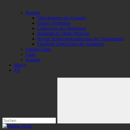
Rezepte
Silvesterparty des Grauens
Grünes Verderben
Lebkuchen des Wahnsinns
Hüftgold der Hölle (Dessert)
Royale Schokoladenplätzchen der Verdammnis
Fürstliche Zimt-Ecken der Finsternis
Schreib-Tipps
Links
Kontakt
Merch
EN
Suchen
nach:
Suchen