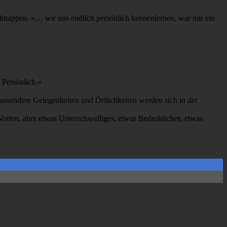
schnappen. »… wir uns endlich persönlich kennenlernen, war mir ein
 Persönlich.«
Passendere Gelegenheiten und Örtlichkeiten werden sich in der
orten, aber etwas Unterschwelliges, etwas Bedrohliches, etwas