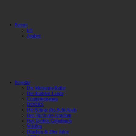
Person
Ich
Andere
Projekte
Die Meisterin-Reihe
Die dunklen Lande
Computergames
DOORS
Die Klinge des Schicksals
Der Fluch des Drachen
Des Teufels Gebetbuch
Wédōra
Drachen & 20er Jahre