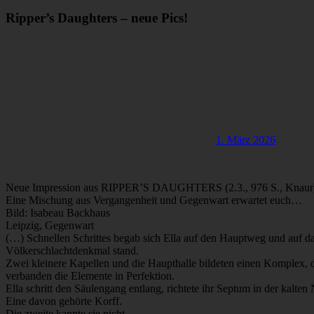
Ripper’s Daughters – neue Pics!
1. März 2026
Neue Impression aus RIPPER’S DAUGHTERS (2.3., 976 S., Knaur
Eine Mischung aus Vergangenheit und Gegenwart erwartet euch…
Bild: Isabeau Backhaus
Leipzig, Gegenwart
(…) Schnellen Schrittes begab sich Ella auf den Hauptweg und auf d
Völkerschlachtdenkmal stand.
Zwei kleinere Kapellen und die Haupthalle bildeten einen Komplex
verbanden die Elemente in Perfektion.
Ella schritt den Säulengang entlang, richtete ihr Septum in der kal
Eine davon gehörte Korff.
Die zweite kannte sie nicht.