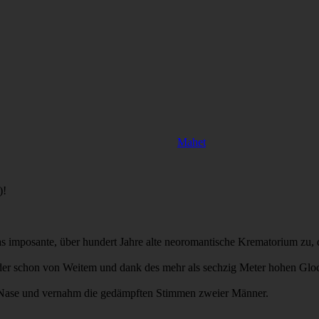
Mahet
)!
as imposante, über hundert Jahre alte neoromantische Krematorium zu,
, der schon von Weitem und dank des mehr als sechzig Meter hohen G
ten Nase und vernahm die gedämpften Stimmen zweier Männer.