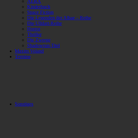
AERA
Kinderbuch
Space Fiction
Die Legenden der Albae – Reihe
Die Ulldart-Reihe
Horror
Thriller
Die Zwerge
Shadowrun-Titel
Maxim Voland
Termine
Sonstiges