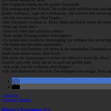
Das Gespräch erklang aus der großen Trauerhalle.
Ella verlangsamte ihre Schritte. Sie wollte nicht unhöflich sein und
großes Anliegen«, sagte der Unbekannte. »Sie weichen mir unentwegt
»Ich bin viel unterwegs, Herr Dagda.«
»Ihre Sekretärin erwähnte es. Meine Mails und Briefe haben Sie nich
»Was sagt Ihnen das?«
»Dass wir reden statt schreiben sollten.«
»Eine mutige Deutung meines Schweigens.«
»Es kostete mich ziemliche Anstrengung, zur richtigen Zeit am richti
»Sie finden das hier nicht unpassend?«
»Nein. Wir sind Bestatter, wir stehen in der historischen Trauerhall
Stadt kaum finden lassen, Herr Korff.«
Ella spürte die Spannungen zwischen den Männern durch die offene T
Dunkles schwebte darin, das sie so noch nie gefühlt hatte.
»Ich weiß, was Sie vorhaben, Herr Dagda.«
»Oh, jetzt überraschen Sie mich. Das behaupten nur wenige. Nein, ei
Allgemein
Beitragsnavigation
Vorheriger Beitrag
Ripper’s Daughters N°4