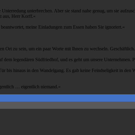
 die Unterredung unterbrechen. Aber sie stand nahe genug, um sie aufzu
 aus, Herr Korff.«
t beantwortet, meine Einladungen zum Essen haben Sie ignoriert.«
gen Ort zu sein, um ein paar Worte mit Ihnen zu wechseln. Geschäftlich.
e auf dem legendären Südfriedhof, und es geht um unsere Unternehmen. 
ür bis hinaus in den Wandelgang. Es gab keine Feindseligkeit in den W
gentlich … eigentlich niemand.«