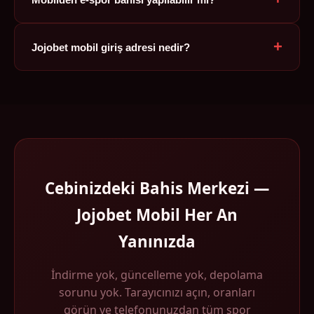
Jojobet mobil giriş adresi nedir?
Cebinizdeki Bahis Merkezi —
Jojobet Mobil Her An
Yanınızda
İndirme yok, güncelleme yok, depolama
sorunu yok. Tarayıcınızı açın, oranları
görün ve telefonunuzdan tüm spor