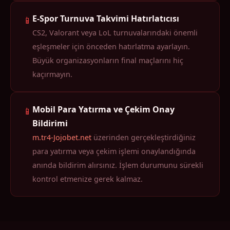
E-Spor Turnuva Takvimi Hatırlatıcısı
CS2, Valorant veya LoL turnuvalarındaki önemli
eşleşmeler için önceden hatırlatma ayarlayın.
Büyük organizasyonların final maçlarını hiç
kaçırmayın.
Mobil Para Yatırma ve Çekim Onay
Bildirimi
m.tr4-Jojobet.net
üzerinden gerçekleştirdiğiniz
para yatırma veya çekim işlemi onaylandığında
anında bildirim alırsınız. İşlem durumunu sürekli
kontrol etmenize gerek kalmaz.