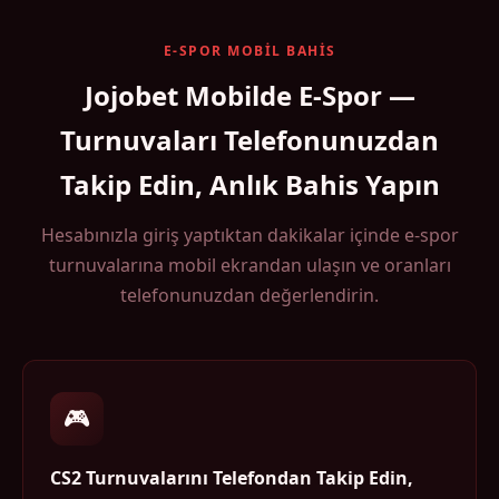
E-SPOR MOBIL BAHIS
Jojobet Mobilde E-Spor —
Turnuvaları Telefonunuzdan
Takip Edin, Anlık Bahis Yapın
Hesabınızla giriş yaptıktan dakikalar içinde e-spor
turnuvalarına mobil ekrandan ulaşın ve oranları
telefonunuzdan değerlendirin.
🎮
CS2 Turnuvalarını Telefondan Takip Edin,