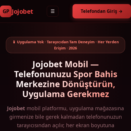
Jojobet
GP
Telefondan Giriş →
☰
📱 Uygulama Yok · Tarayıcıdan Tam Deneyim · Her Yerden
Erişim · 2026
Jojobet Mobil —
Telefonunuzu Spor Bahis
Merkezine Dönüştürün,
Uygulama Gerekmez
Jojobet
mobil platformu, uygulama mağazasına
girmenize bile gerek kalmadan telefonunuzun
tarayıcısından açılır, her ekran boyutuna