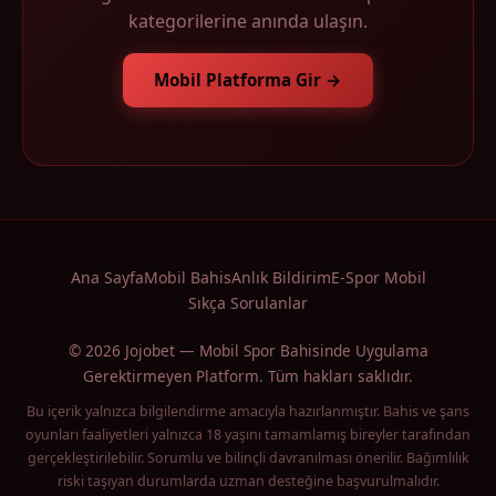
kategorilerine anında ulaşın.
Mobil Platforma Gir →
Ana Sayfa
Mobil Bahis
Anlık Bildirim
E-Spor Mobil
Sıkça Sorulanlar
© 2026 Jojobet — Mobil Spor Bahisinde Uygulama
Gerektirmeyen Platform. Tüm hakları saklıdır.
Bu içerik yalnızca bilgilendirme amacıyla hazırlanmıştır. Bahis ve şans
oyunları faaliyetleri yalnızca 18 yaşını tamamlamış bireyler tarafından
gerçekleştirilebilir. Sorumlu ve bilinçli davranılması önerilir. Bağımlılık
riski taşıyan durumlarda uzman desteğine başvurulmalıdır.