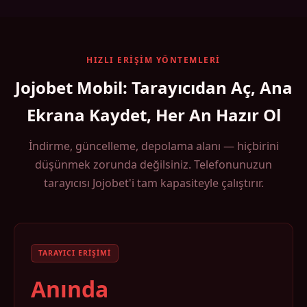
HIZLI ERIŞIM YÖNTEMLERI
Jojobet Mobil: Tarayıcıdan Aç, Ana
Ekrana Kaydet, Her An Hazır Ol
İndirme, güncelleme, depolama alanı — hiçbirini
düşünmek zorunda değilsiniz. Telefonunuzun
tarayıcısı Jojobet'i tam kapasiteyle çalıştırır.
TARAYICI ERİŞİMİ
Anında