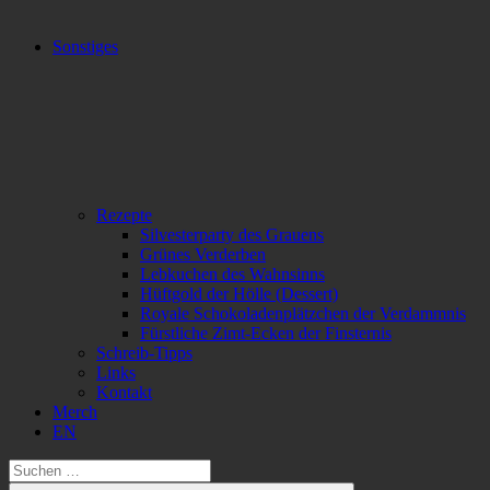
Sonstiges
Rezepte
Silvesterparty des Grauens
Grünes Verderben
Lebkuchen des Wahnsinns
Hüftgold der Hölle (Dessert)
Royale Schokoladenplätzchen der Verdammnis
Fürstliche Zimt-Ecken der Finsternis
Schreib-Tipps
Links
Kontakt
Merch
EN
Suchen
nach: