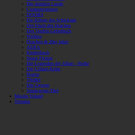
Die dunklen Lande
Computergames
DOORS
Die Klinge des Schicksals
Der Fluch des Drachen
Des Teufels Gebetbuch
Wédōra
Drachen & 20er Jahre
AERA
Kinderbuch
Space Fiction
Die Legenden der Albae – Reihe
Die Ulldart-Reihe
Horror
Thriller
Die Zwerge
Shadowrun-Titel
Maxim Voland
Termine